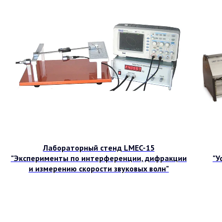
Лабораторный стенд LMEC-15
"Эксперименты по интерференции, дифракции
"У
и измерению скорости звуковых волн"