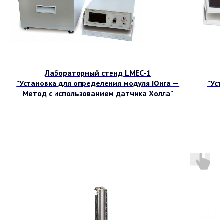
Лабораторный стенд LMEC-1
"Установка для определения модуля Юнга —
"Ус
Метод с использованием датчика Холла"