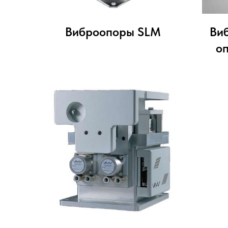
Виброопоры SLM
Ви
о