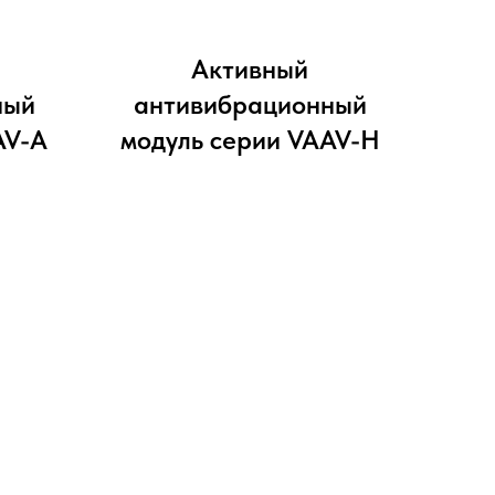
Активный
ный
антивибрационный
AV-A
модуль серии VAAV-H