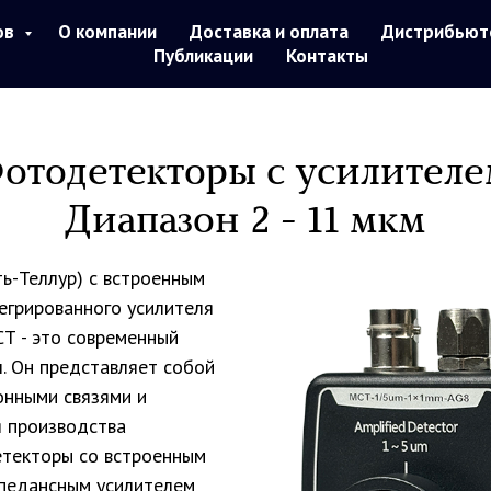
ов
О компании
Доставка и оплата
Дистрибьют
Публикации
Контакты
отодетекторы с усилителе
Диапазон 2 - 11 мкм
ь-Теллур) с встроенным
егрированного усилителя
Т - это современный
. Он представляет собой
онными связями и
я производства
етекторы со встроенным
педансным усилителем