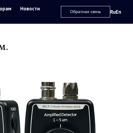
орам
Новости
Ru
En
Обратная связь
м.