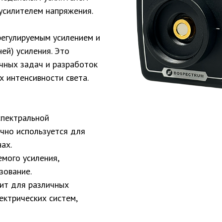
усилителем напряжения.
регулируемым усилением и
ей) усиления. Это
чных задач и разработок
х интенсивности света.
пектральной
чно используется для
ах.
емого усиления,
зование.
т для различных
ктрических систем,