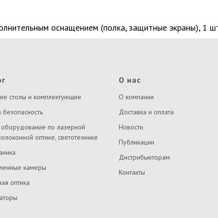
лнительным оснащением (полка, защитные экраны), 1 шт
ог
О нас
ие столы и комплектующие
О компании
 безопасность
Доставка и оплата
 оборудование по лазерной
Новости
волоконной оптике, светотехнике
Публикации
аника
Дистрибьюторам
енные камеры
Контакты
ая оптика
заторы