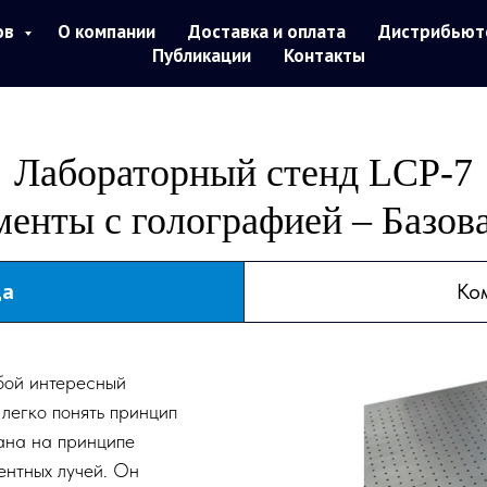
ов
О компании
Доставка и оплата
Дистрибьют
Публикации
Контакты
Лабораторный стенд LCP-7
енты с голографией – Базов
да
Ко
бой интересный
легко понять принцип
ана на принципе
ентных лучей. Он