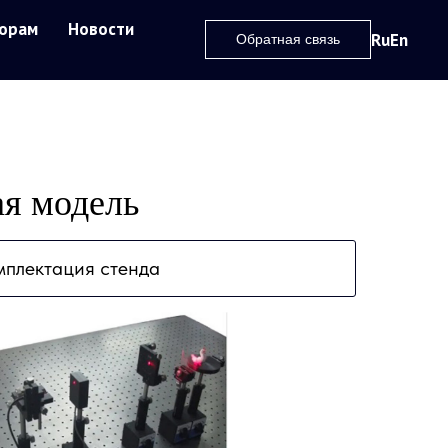
орам
Новости
Ru
En
Обратная связь
ая модель
мплектация стенда