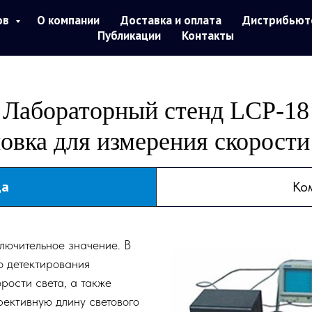
ов
О компании
Доставка и оплата
Дистрибьют
Публикации
Контакты
Лабораторный стенд LCP-18
овка для измерения скорости
да
Ко
лючительное значение. В
о детектирования
рости света, а также
ективную длину светового