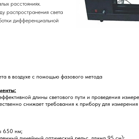
алых расстояниях.
ду распространения света
аботки дифференциальной
ета в воздухе с помощью фазового метода
менты:
эффективной длины светового пути и проведения измере
ущественно снижает требования к прибору для измерени
ы 650 нм;
ленный линейный оптический рельс, длина 95 см);