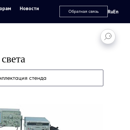
орам
Новости
Ru
En
Обратная связь
 света
мплектация стенда