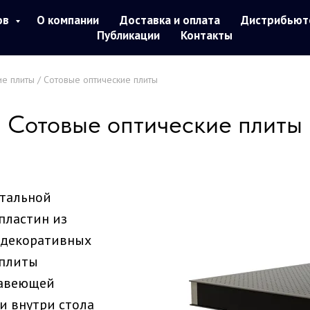
ов
О компании
Доставка и оплата
Дистрибьют
Публикации
Контакты
ие плиты
/ Сотовые оптические плиты
Сотовые оптические плиты
стальной
пластин из
 декоративных
 плиты
жавеющей
и внутри стола