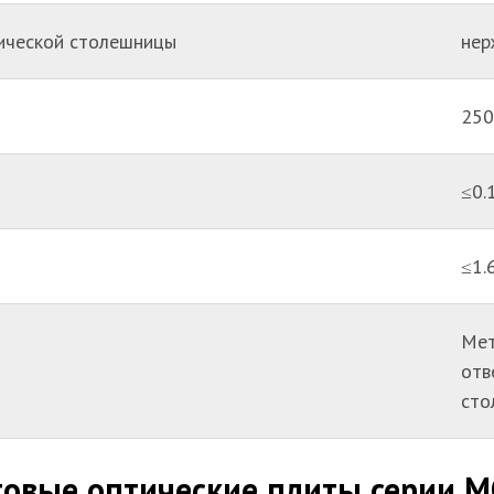
ической столешницы
нер
250
≤0.
≤1.
Мет
отв
сто
товые оптические плиты серии M