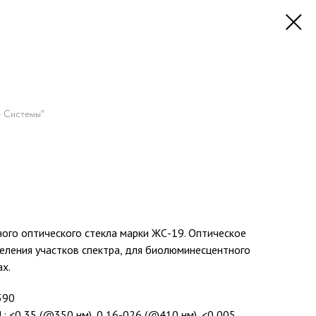
 Системы"
ного оптического стекла марки ЖС-19. Оптическое
еления участков спектра, для биолюминесцентного
х.
390
: <0,35 (@350 нм), 0,16-026 (@410 нм), <0,005