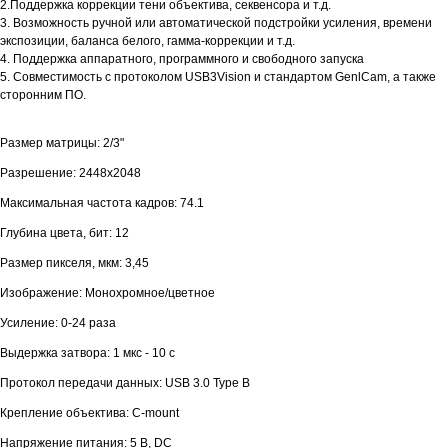
2.Поддержка коррекции тени объектива, секвенсора и т.д.
3. Возможность ручной или автоматической подстройки усиления, времени
экспозиции, баланса белого, гамма-коррекции и т.д.
4. Поддержка аппаратного, программного и свободного запуска
5. Совместимость с протоколом USB3Vision и стандартом GenlCam, а также
сторонним ПО.
Размер матрицы: 2/3"
Разрешение: 2448х2048
Максимальная частота кадров: 74.1
Глубина цвета, бит: 12
Размер пикселя, мкм: 3,45
Изображение: Монохромное/цветное
Усиление: 0-24 раза
Выдержка затвора: 1 мкс - 10 с
Протокол передачи данных: USB 3.0 Type B
Крепление объектива: C-mount
Напряжение питания: 5 В, DC