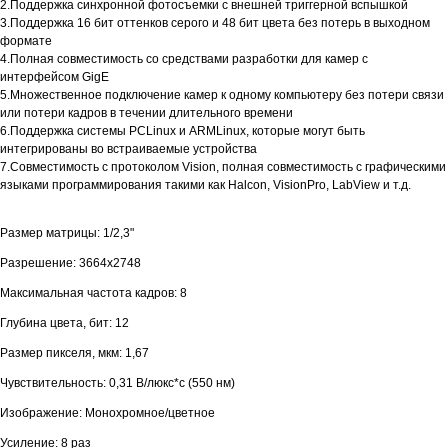
2.Поддержка синхронной фотосъемки с внешней триггерной вспышкой
3.Поддержка 16 бит оттенков серого и 48 бит цвета без потерь в выходном
формате
4.Полная совместимость со средствами разработки для камер с
интерфейсом GigE
5.Множественное подключение камер к одному компьютеру без потери связи
или потери кадров в течении длительного времени
6.Поддержка системы PCLinux и ARMLinux, которые могут быть
интегрированы во встраиваемые устройства
7.Совместимость с протоколом Vision, полная совместимость с графическими
языками программирования такими как Halcon, VisionPro, LabView и т.д.
Размер матрицы: 1/2,3"
Разрешение: 3664х2748
Максимальная частота кадров: 8
Глубина цвета, бит: 12
Размер пикселя, мкм: 1,67
Чувствительность: 0,31 В/люкс*с (550 нм)
Изображение: Монохромное/цветное
Усиление: 8 раз