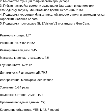
2. Множество функций графического процессора.
3. Гибкая настройка времени экспозиции благодаря внешнему или
свободному запуску. Минимальное время экспозиции 2 мкс.
4. Поддержка коррекции битых пикселей, плоского поля и автоматическая
коррекция баланса белого.
5. Поддержка протоколов GigE Vision V2 и стандарта GenlCam.
Размер матрицы: 1,7"
Разрешение: 6464х4852
Размер пикселя, мкм: 3,45
Максимальная частота кадров: 4,6
Глубина цвета, бит: 12
Динамический диапазон, дБ: 70,7
Изображение: Монохромное/цветное
Усиление: 1-24 раза
Выдержка затвора: 2 мкс - 10 с
Протокол передачи данных: GigE
Крепление объектива: М58, М42, F-mount