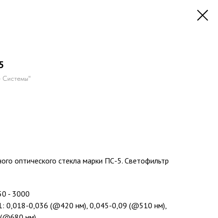
5
 Системы"
ого оптического стекла марки ПС-5. Светофильтр
50 - 3000
: 0,018-0,036 (@420 нм), 0,045-0,09 (@510 нм),
 (@680 нм)