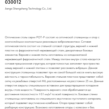
030012
Jiangxi Shengsheng Technology Co., Ltd.
Добавить в корзину
Оптические столы серии POT-P состоят из оптической столешницы и опор с
многослойными композитными резиновыми виброэлементами. Сотовая
оптическая плита состоит из стальной сотовой структуры, верхней и нижней
пластин из ферромагнитной нержавеющей стали, декоративных боковых
элементов. Верхняя и нижняя плиты изготовлены из холоднокатаной
нержавеющей ферромагнитной стали. Между плитами внутри стола находится
сотовая прецизионная структура, которая полностью заполняет пространство
между верхней и нижней плитами и позволяет рассеивать вибрации. Данная
конструкция столешницы позволяет при не самой большой массе иметь высокую
жёсткость и термостабильность. Верхняя стальная пластина представляет собой
сетку из резьбовых отверстий M6, расположенных на расстоянии 25 мм. Данные
отверстия закрыты специальными вставками для предотвращения попадания
внутрь стола жидкости. Поверхность верхнего слоя обрабатывается до
достижения плоскостности ≤0.1 мм/м² по всей поверхности. Боковые стенки
столешницы изготовлены из специального акустически пустотелого материала,
который подавляет акустические колебания. Опора представляет собой
разборную конструкцию. Возможно изготовление опоры с колесами и без.