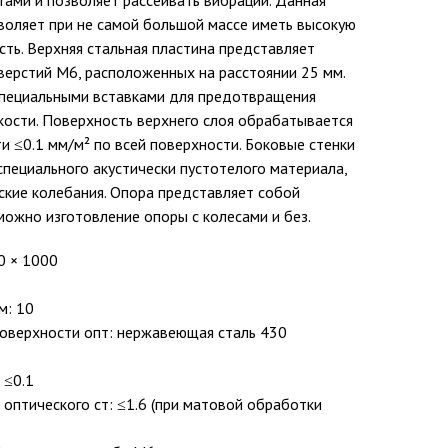
тами и позволяет рассеивать вибрации. Данная
воляет при не самой большой массе иметь высокую
ть. Верхняя стальная пластина представляет
верстий M6, расположенных на расстоянии 25 мм.
специальными вставками для предотвращения
кости. Поверхность верхнего слоя обрабатывается
 ≤0.1 мм/м² по всей поверхности. Боковые стенки
пециального акустически пустотелого материала,
ские колебания. Опора представляет собой
можно изготовление опоры с колесами и без.
0 × 1000
м: 10
оверхности опт: нержавеющая сталь 430
 ≤0.1
оптического ст: ≤1.6 (при матовой обработки