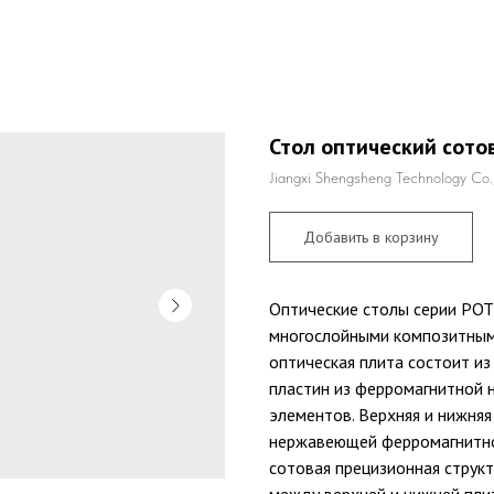
Стол оптический сото
Jiangxi Shengsheng Technology Co.,
Добавить в корзину
Оптические столы серии POT
многослойными композитным
оптическая плита состоит из
пластин из ферромагнитной 
элементов. Верхняя и нижня
нержавеющей ферромагнитно
сотовая прецизионная структ