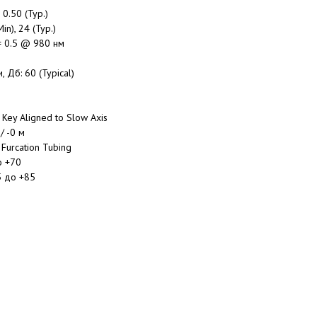
0.50 (Typ.)
n), 24 (Typ.)
± 0.5 @ 980 нм
 Дб: 60 (Typical)
Key Aligned to Slow Axis
/ -0 м
Furcation Tubing
о +70
5 до +85