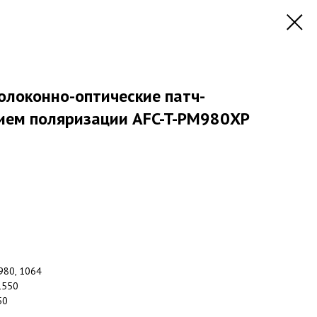
олоконно-оптические патч-
нием поляризации AFC-T-PM980XP
980, 1064
1550
50