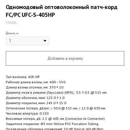
Одномодовый оптоволоконный патч-корд
FC/PC UFC-S-405HP
YOGEL
Длина, м
Добавить в корзину
Тип волокна: 405-HP
Рабочая длина волны, нм: 400 – 550
Длина волны отсечки, нм: 370 ± 20
Диаметр поля в режиме (Гауссово) (MFD),: 3.5 ± 0.5 @ 515 нм
Диаметр оболочки, мкм: 125.0 ± 1.0
Диаметр покрытия, мкм: 245.0 ± 15.0
Оптические потери, дБ/км: ≤ 30.0 @ 515 нм, ≤ 12.0 @ 630 нм
Числовая апертура: 0.130
Вносимые потери, дБ: 2.5 @ 405 нм (Connector to Connector)
Защитное покрытие: Ø3 mm Yellow PVC Furcation Tubing
Подавление обратных отражений: 50 dB Typical (40 dB Min)