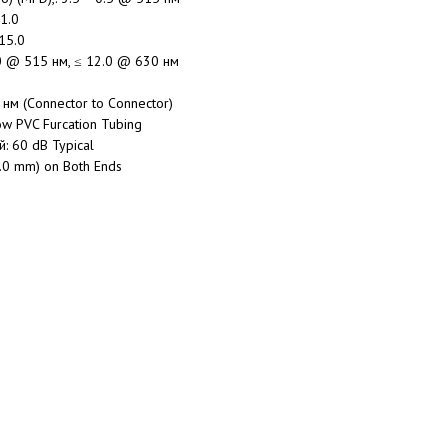
1.0
15.0
.0 @ 515 нм, ≤ 12.0 @ 630 нм
нм (Connector to Connector)
w PVC Furcation Tubing
 60 dB Typical
.0 mm) on Both Ends