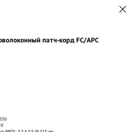
волоконный патч-корд FC/APC
 550
20
) (MFD),: 3.5 ± 0.5 @ 515 нм