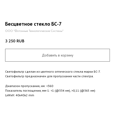
Бесцветное стекло БС-7
ООО "Фотонные Технологические Системы"
3 250
RUB
Добавить в корзину
Светофильтр сделан из цветного оптического стекла марки БС-7.
Светофильтр предназначен для пропускания части спектра.
Диапазон пропускания, нм: <360
Показатель поглощения, мм-1: <1 (@334 нм), >0,11 (@365 нм)
LxWxH: 40x40x2 mm