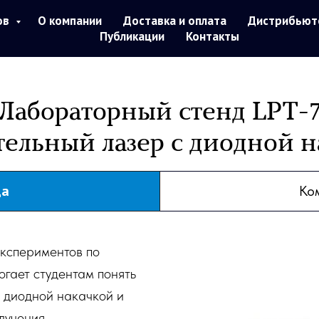
ов
О компании
Доставка и оплата
Дистрибьют
Публикации
Контакты
Лабораторный стенд LPT-
тельный лазер с диодной н
да
Ко
кспериментов по
огает студентам понять
с диодной накачкой и
лучения.