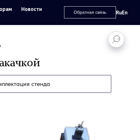
орам
Новости
Ru
En
Обратная связь
7
акачкой
мплектация стенда