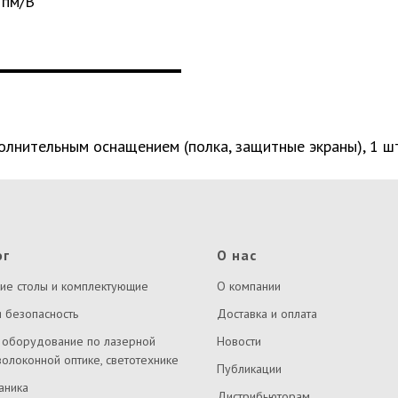
 пм/В
лнительным оснащением (полка, защитные экраны), 1 шт
ог
О нас
ие столы и комплектующие
О компании
 безопасность
Доставка и оплата
 оборудование по лазерной
Новости
волоконной оптике, светотехнике
Публикации
аника
Дистрибьюторам