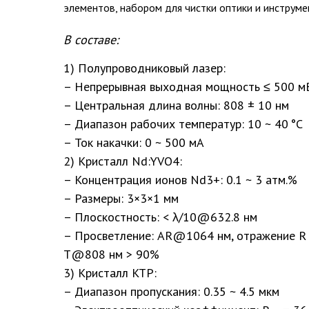
элементов, набором для чистки оптики и инструме
В составе:
1) Полупроводниковый лазер:
– Непрерывная выходная мощность ≤ 500 м
– Центральная длина волны: 808 ± 10 нм
– Диапазон рабочих температур: 10 ~ 40 °C
– Ток накачки: 0 ~ 500 мА
2) Кристалл Nd:YVO4:
– Концентрация ионов Nd3+: 0.1 ~ 3 атм.%
– Размеры: 3×3×1 мм
– Плоскостность: < λ/10@632.8 нм
– Просветление: AR@1064 нм, отражение R 
T@808 нм > 90%
3) Кристалл KTP:
– Диапазон пропускания: 0.35 ~ 4.5 мкм