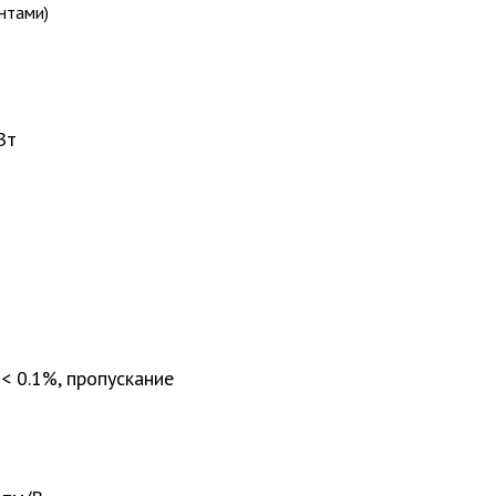
нтами)
Вт
< 0.1%, пропускание