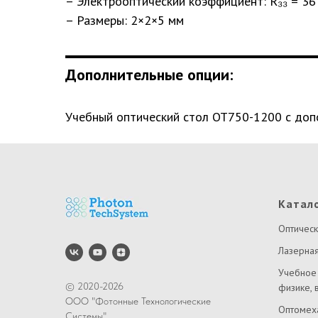
– Электрооптический коэффициент: R₃₃ = 36
– Размеры: 2×2×5 мм
Дополнительные опции:
Учебный оптический стол ОТ750-1200 с допо
Катал
Оптическ
Лазерная
Учебное
© 2020-2026
физике, 
ООО "Фотонные Технологические
Оптомех
Системы"