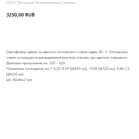
ООО "Фотонные Технологические Системы"
3250,00
RUB
Добавить в корзину
Светофильтр сделан из цветного оптического стекла марки ЗС-3. Оптическое
стекло используется для выделения участков спектра, при цветном освещении.
Диапазон пропускания, нм: 320 - 520
Показатель поглощения, мм-1: 0,25-0,39 (@450 нм), <0,18 (@520 нм), 0,86-1,3
(@650 нм)
lwh: 40x40x2 mm