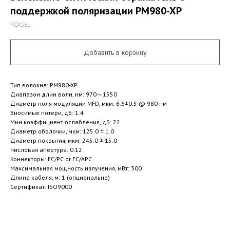
поддержкой поляризации PM980-XP
YOGEL
Добавить в корзину
Тип волокна: PM980-XP
Диапазон длин волн, нм: 970～1550
Диаметр поля модуляции MFD, мкм: 6.6±0.5 @ 980 нм
Вносимые потери, дБ: 1.4
Мин.коэффициент ослабления, дБ: 22
Диаметр оболочки, мкм: 125.0 ± 1.0
Диаметр покрытия, мкм: 245.0 ± 15.0
Числовая апертура: 0.12
Коннекторы: FC/PC or FC/APC
Максимальная мощность излучения, мВт: 300
Длина кабеля, м: 1 (опционально)
Сертификат: ISO9000